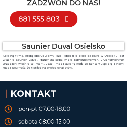
ZADZWOŃ DO NAS!
881 555 803
Saunier Duval Osielsko
Kolejną firmą, którą obsługujemy jeżeli chodzi o piece gazowe w Osielsku jest
właśnie Saunier Duval. Mamy za sobą wiele zamontowanych, uruchomionych
urządzeń właśnie tej marki. Jeżeli masz awarię kotła to kontaktując się z nami
masz pewność, że trafiłeś na profesjonalistów.
KONTAKT
pon-pt 07:00-18:00
sobota 08:00-15:00