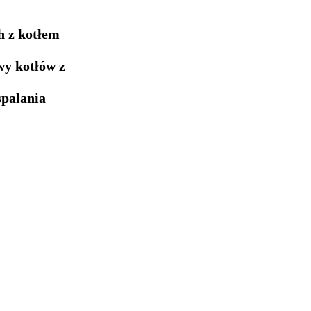
h z kotłem
wy kotłów z
spalania