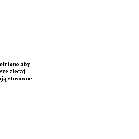
pełnione aby
sze zlecaj
ają stosowne