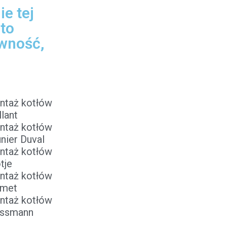
e tej
 to
ewność,
y
ntaż kotłów
llant
ntaż kotłów
nier Duval
ntaż kotłów
tje
ntaż kotłów
rmet
ntaż kotłów
essmann