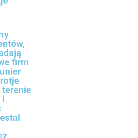
je
k
my
entów,
adają
we firm
aunier
rotje
 terenie
 i
c
estał
sz