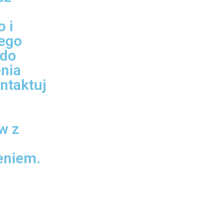
 i
jego
 do
nia
ntaktuj
w z
eniem.