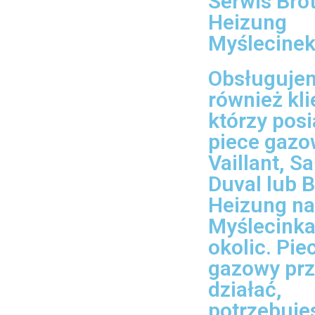
Serwis Brot
Heizung
Myślecine
Obsługuje
również kli
którzy posi
piece gazo
Vaillant, S
Duval lub B
Heizung na
Myślecinka
okolic. Pie
gazowy prz
działać,
potrzebuje