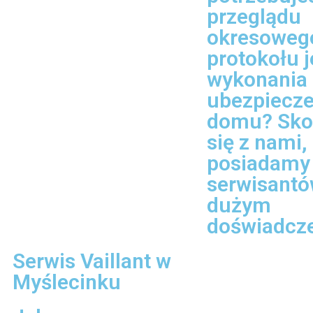
przeglądu
okresowego
protokołu 
wykonania
ubezpiecze
domu? Sko
się z nami,
posiadamy
serwisantó
dużym
doświadcz
Serwis Vaillant w
Myślecinku