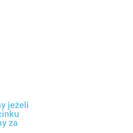
y jeżeli
cinku
my za