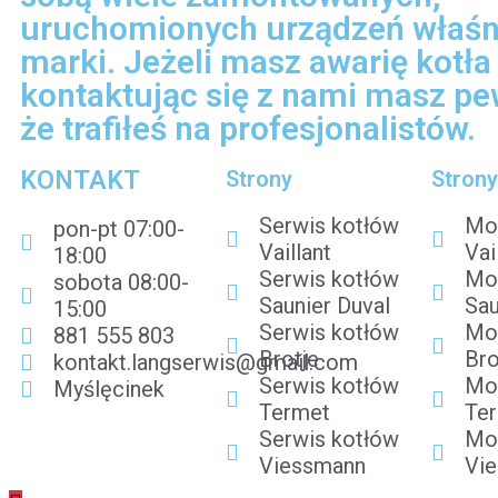
uruchomionych urządzeń właśni
marki. Jeżeli masz awarię kotła
kontaktując się z nami masz p
że trafiłeś na profesjonalistów.
KONTAKT
Strony
Stron
Serwis kotłów
Mo
pon-pt 07:00-
Vaillant
Vai
18:00
Serwis kotłów
Mo
sobota 08:00-
Saunier Duval
Sau
15:00
Serwis kotłów
Mo
881 555 803
Brotje
Bro
kontakt.langserwis@gmail.com
Serwis kotłów
Mo
Myślęcinek
Termet
Te
Serwis kotłów
Mo
Viessmann
Vi